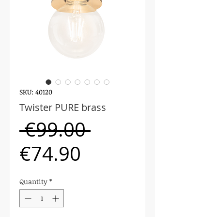
SKU: 40120
Twister PURE brass
Regular
 €99.00 
Sale
Price
€74.90
Price
Quantity
*