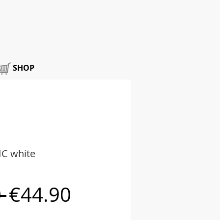
SHOP
IC white
Regular
Sale
 
€44.90
Price
Price