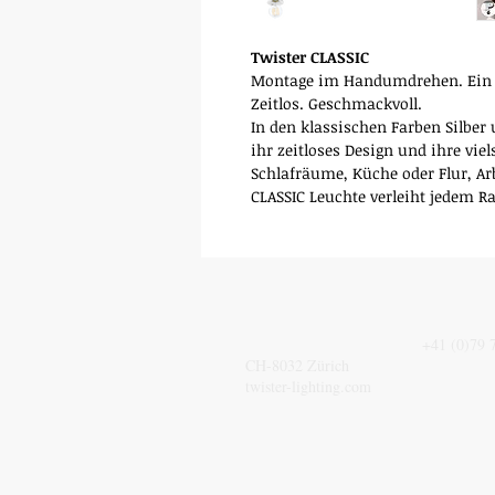
Twister CLASSIC
Montage im Handumdrehen. Ein Ha
Zeitlos. Geschmackvoll.
In den klassischen Farben Silbe
ihr zeitloses Design und ihre vie
Schlafräume, Küche oder Flur, Ar
CLASSIC Leuchte verleiht jedem 
ADDRESS
TELEPH
Eidmattstrasse 51
+41 (0)79 
CH-8032 Zürich
twister-lighting.com