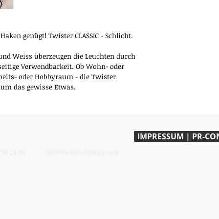
Nachfolgemodell), di
einem Material- ode
Unsere Herstellergara
ken genügt! Twister CLASSIC - Schlicht.
auswechselbaren Leu
bestimmungs- ode
r und Weiss überzeugen die Leuchten durch
Unsere Herstellergar
lseitige Verwendbarkeit. Ob Wohn- oder
Rechte, die Ihnen a
beits- oder Hobbyraum - die Twister
Verkäufer nach gelt
Raum das gewisse Etwas.
besonderer Schutzb
zustehen können, un
beschriebenen Leist
den gesetzlichen Re
ersetzen diese nicht
IMPRESSUM | PR-CO
Die Garantiezeit be
CONTACT
ONE
Kaufdatum. Die Gara
info@twister-lighting.com
758 24 06
Lighting® Produkte, 
und verwendet wer
Setzen Sie sich bitt
in Textform) mit d
Vertragspartner, bei
haben, in Verbindu